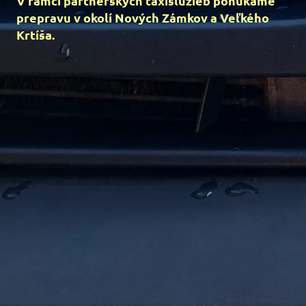
V rámci partnerských taxislužieb ponúkame
prepravu v okolí Nových Zámkov a Veľkého
Krtíša.