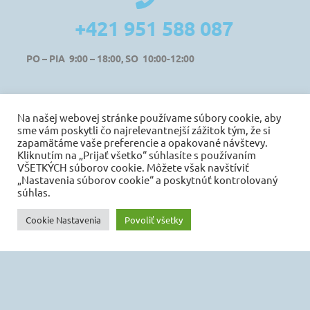
+421 951 588 087
PO –
PIA 9:00 – 18:00,
SO 10:00-12:00
Na našej webovej stránke používame súbory cookie, aby
sme vám poskytli čo najrelevantnejší zážitok tým, že si
info@odvez.eu
zapamätáme vaše preferencie a opakované návštevy.
Kliknutím na „Prijať všetko“ súhlasíte s používaním
VŠETKÝCH súborov cookie. Môžete však navštíviť
„Nastavenia súborov cookie“ a poskytnúť kontrolovaný
súhlas.
Cookie Nastavenia
Povoliť všetky