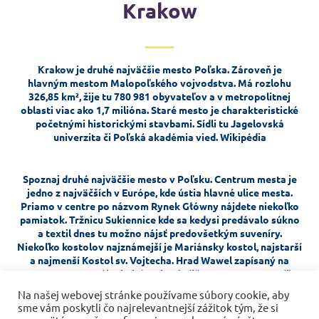
Krakow
Krakow je druhé najväčšie mesto Poľska. Zároveň je
hlavným mestom Malopoľského vojvodstva. Má rozlohu
326,85 km², žije tu 780 981 obyvateľov a v metropolitnej
oblasti viac ako 1,7 milióna. Staré mesto je charakteristické
početnými historickými stavbami. Sídli tu Jagelovská
univerzita či Poľská akadémia vied.
Wikipédia
Spoznaj druhé najväčšie mesto v Poľsku. Centrum mesta je
jedno z najväčších v Európe, kde
ústia hlavné ulice mesta.
Priamo v centre po názvom Rynek Główny nájdete niekoľko
pamiatok. Tržnicu Sukiennice kde sa kedysi predávalo súkno
a textil dnes tu možno nájsť predovšetkým suveníry.
Niekoľko kostolov najznámejší je Mariánsky kostol, najstarší
a najmenší Kostol sv. Vojtecha. Hrad Wawel zapísaný na
zozname svetového kultúrneho dedičstva UNESCO. Vedľa
hradu nájdete jaskyňu Dračia jama. Pred jaskyňou je
Na našej webovej stránke používame súbory cookie, aby
umiestnená socha draka ktorá v pravidelných intervaloch
sme vám poskytli čo najrelevantnejší zážitok tým, že si
chŕli oheň. Krakow mal v minulosti opevnenie aby sa mohol