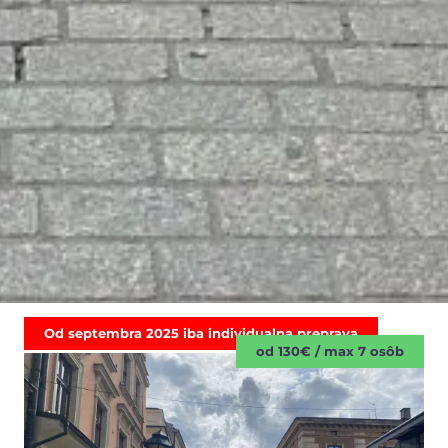
Od septembra 2025 iba individualna preprava
od 130€ / max 7 osôb