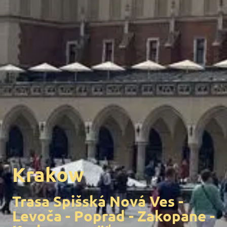
Krakow
Trasa Spišská Nová Ves -
Levoča - Poprad - Zakopane -